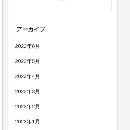
NoriwOw
LOLを始めたのはS3（Zacが実
装されたときくらい）
S3はブロンズ。
最高レートはNAでもJPでもプ
ラチナ。
好きなチャンピオンはShenでレ
ーンも陸の孤島（TOP)が大好
物。
アーカイブ
2023年6月