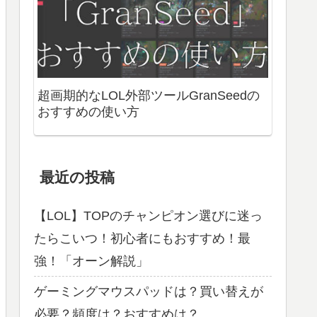
LOL歴10年が解説！基礎知識編 ジャン
グル
超画期的なLOL外部ツールGranSeedの
おすすめの使い方